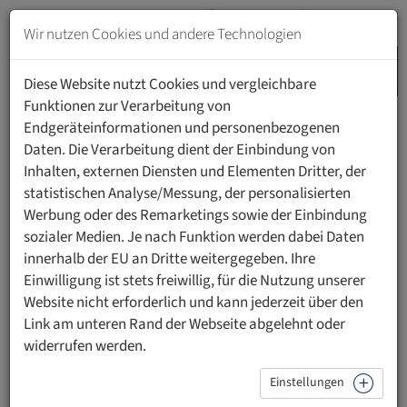
Zum
Inhalt
Wir nutzen Cookies und andere Technologien
springen
MENU
Zur
Diese Website nutzt Cookies und vergleichbare
Navigation
Funktionen zur Verarbeitung von
springen
Endgeräteinformationen und personenbezogenen
UFL ACADEMY
DATENSCHUTZ
FORTBILDUNGSSEMINAR DSGVO
Daten. Die Verarbeitung dient der Einbindung von
Inhalten, externen Diensten und Elementen Dritter, der
statistischen Analyse/Messung, der personalisierten
Fortbildungsseminar zur
Werbung oder des Remarketings sowie der Einbindung
Datenschutz-Grundverordnung
sozialer Medien. Je nach Funktion werden dabei Daten
innerhalb der EU an Dritte weitergegeben. Ihre
(DSGVO)
Einwilligung ist stets freiwillig, für die Nutzung unserer
Website nicht erforderlich und kann jederzeit über den
Seit der Erstveranstaltung im Jahr 2019 hat sich das
Link am unteren Rand der Webseite abgelehnt oder
Fortbildungsseminar zur Datenschutz-Grundverordnung
widerrufen werden.
(DSGVO) als etablierter Treffpunkt für
Datenschutzexpertinnen und -experten aus Liechtenstein,
Einstellungen
der Schweiz, Österreich und Deutschland entwickelt. In