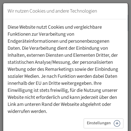
Zum
Inhalt
Wir nutzen Cookies und andere Technologien
springen
MENU
Zur
Diese Website nutzt Cookies und vergleichbare
Navigation
Funktionen zur Verarbeitung von
springen
Endgeräteinformationen und personenbezogenen
UFL ACADEMY
POSTGRADUATE DENTISTRY
Daten. Die Verarbeitung dient der Einbindung von
Inhalten, externen Diensten und Elementen Dritter, der
statistischen Analyse/Messung, der personalisierten
Academy of Postgraduate
Werbung oder des Remarketings sowie der Einbindung
Dentistry
sozialer Medien. Je nach Funktion werden dabei Daten
innerhalb der EU an Dritte weitergegeben. Ihre
Einwilligung ist stets freiwillig, für die Nutzung unserer
Die Academy of Postgraduate Dentistry (APD) an der UFL
Website nicht erforderlich und kann jederzeit über den
steht für exzellente wissenschaftliche Weiterbildung auf
Link am unteren Rand der Webseite abgelehnt oder
internationalem Niveau. Mit den spezialisierten
widerrufen werden.
Weiterbildungs-Masterstudiengängen Kieferorthopädie &
Alignertherapie und Parodontologie & Implantattherapie
Einstellungen
bietet die APD ein anspruchsvolles akademisches Umfeld