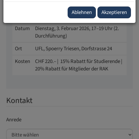
Ablehnen
Akzeptieren
Facts
Datum
Dienstag, 3. Februar 2026, 17–19 Uhr (2.
Durchführung)
Ort
UFL, Spoerry Triesen, Dorfstrasse 24
Kosten
CHF 220.– | 15% Rabatt für Studierende |
20% Rabatt für Mitglieder der RAK
Kontakt
Anrede