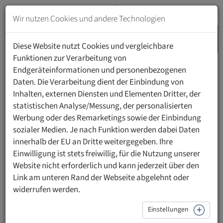
Zum
Inhalt
Wir nutzen Cookies und andere Technologien
springen
MENU
Zur
Diese Website nutzt Cookies und vergleichbare
Navigation
Funktionen zur Verarbeitung von
springen
Endgeräteinformationen und personenbezogenen
UFL ACADEMY
JURISTISCHE FACHSEMINARE
Daten. Die Verarbeitung dient der Einbindung von
VERWALTUNGSSTRAFVERFAHREN
ANMELDUNG
Inhalten, externen Diensten und Elementen Dritter, der
statistischen Analyse/Messung, der personalisierten
Werbung oder des Remarketings sowie der Einbindung
Anmeldung zur Veranstaltung
sozialer Medien. Je nach Funktion werden dabei Daten
innerhalb der EU an Dritte weitergegeben. Ihre
Neues
Einwilligung ist stets freiwillig, für die Nutzung unserer
Website nicht erforderlich und kann jederzeit über den
Verwaltungsstrafverfahren in
Link am unteren Rand der Webseite abgelehnt oder
widerrufen werden.
der Praxis
Einstellungen